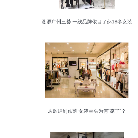
溯源广州三荟 一线品牌依目了然18冬女装
批发的下沉引力场
从辉煌到跌落 女装巨头为何“凉了”？