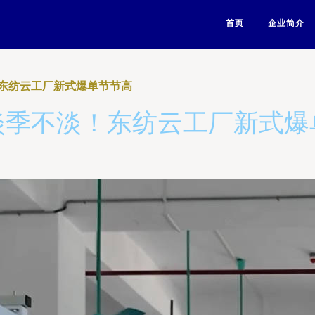
首页
企业简介
东纺云工厂新式爆单节节高
淡季不淡！东纺云工厂新式爆