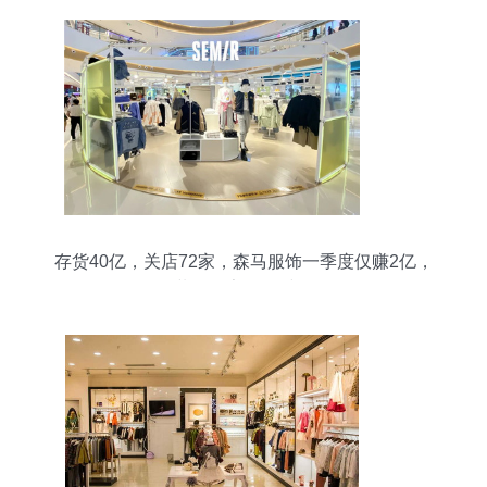
存货40亿，关店72家，森马服饰一季度仅赚2亿，
服装零售寒冬何时休？