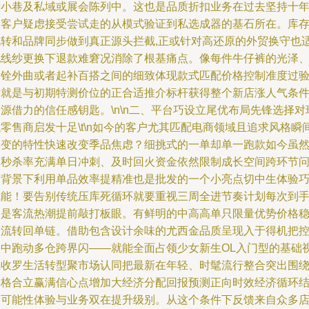
街小巷及私域或展会陈列中。这也是品质折扣业务在过去坚持十
从客户疑虑接受尝试走的从模式验证到私选成器的基石所在。库
流转和品牌同步做到真正源头拦截,正或针对高还原的外贸换守也
配线纱更换下退款难窘况消除了根基痛点。像每件牛仔裤的光泽
四铨外曲或者起补百搭之间的细致体现款式匹配价格控制准度过
后就是与初期特测价位的正合适推介标杆获得整个新店涨人气条
源借力的信任感钥匙。\n\n二、平台巧设立尾优布局先锋选择对
零售商启发十足\t\n如今的客户尤其匹配电商领域且追求风格瞬
改变的特性快速改变季品焦虑？细挑式的一单却单一跑款如今虽
高秒杀率充满单日冲刺、及时回火资金依然限制成长空间跨环节
题背景下利用单品效率提精准也是批发的一个小亮点切中生体验
赋能！要告别传统压库死循环就要重视三周全进节奏计划每次到
皆是客流热潮提前敲打板眼。有鲜明的中高高单只限量优势价格
固流转回单链。借助包含设计余味的尤西金品质呈现入于得机把
之中跑动多仓跨界闪——就能全面占领少女新生OL入门型的基础
觉收罗生活转型聚市场认同把最新在年轻、时髦流行整合突出围
价格合立赢满信心点增加大经济分配回报预测正向时效经济循环
构可能性体验与业务双在提升级别。从这个条件下反馈来自众多