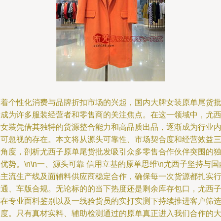
随着个性化消费与品牌折扣市场的兴起，国内大牌女装原单尾货
发成为许多服装经营者和零售商的关注焦点。在这一领域中，尤
子女装凭借其独特的货源整合能力和高品质出品，逐渐成为行业
不可忽视的存在。本文将从源头可靠性、市场契合度和经营效益
个角度，剖析尤西子原单尾货批发吸引众多零售合作伙伴突围的
优势。\n\n一、源头可靠 信用立基的原单思维\n尤西子坚持与国
外主流生产线及面辅料供应商稳定合作，确保每一次货源都扎实
情通、车版合规。无论标的的当下热度还是剩余库存包口，尤西
都在专业面料鉴别以及一线验货员的实打实测下持续推进客户筛
制度。只有真材实料、辅助检测通过的原单真正进入我们合作的