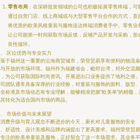
零售布局
：在深耕批发领域的公司也积极拓展零售终端，可
通过自营门店、线上商城或与大型零售平台合作的方式，直
将优质的欧美风格童装与服饰送达终端消费者手中。零售业
让公司能第一时间获取市场反馈，反哺产品开发与采购，形
良性循环。
、 区位优势与专业实力
坐落于福州这一重要的沿海商贸城市，荣登贸易享有便利的物流
件与开放的市场环境。福州作为福建省会，毗邻台湾，对外交流
繁，为公司获取国际时尚资讯、开展进出口业务提供了地利之便
公司团队通常具备深厚的行业经验，对童装与服饰的面料、版型
安全标准及市场动态有专业理解，能够精准把握“欧美单”的精髓，
将其转化为适合国内市场的商品。
、 市场价值与未来展望
在消费升级与育儿观念不断进步的今天，家长对儿童服饰的安全
性、舒适性、设计美感和品牌内涵提出了更高要求。福州荣登贸
所专注的欧美单童装及服饰，正好契合了这一市场需求。其业务