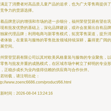
仅满足了消费者对高品质儿童产品的追求，也为广大零售商提供
有竞争力的货源选择。
随着品牌意识的增强和市场的进一步细分，福州荣登贸易有望在
固现有批发优势的基础上，深化品牌建设，或许会发展出自有品
或独家代理品牌；利用电商与新零售模式，拓宽零售渠道，提升
费者体验，在童装与服饰的零售批发领域持续深耕，赢得更广阔
发展空间。
福州荣登贸易有限公司以其对欧美风格童装与服饰的专业聚焦，
及零售与批发并重的成熟模式，在区域市场中树立了鲜明的专业
象，正稳步成长为业内值得信赖的供应商与合作伙伴。
如若转载，请注明出处：
ttp://www.zoenc6686.com/product/66.html
新时间：2026-08-04 13:24:16