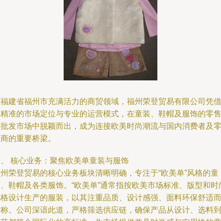
在福建省福州市充满活力的商贸领域，福州荣登贸易有限公司凭
其精准的市场定位与专业的运营模式，在童装、鞋帽及服饰的零
与批发市场中脱颖而出，成为连接欧美时尚潮流与国内消费者及
售商的重要桥梁。
一、 核心业务：聚焦欧美单童装与服饰
福州荣登贸易的核心业务板块清晰明确，专注于“欧美单”风格的童
装、鞋帽及各类服饰。“欧美单”通常指按欧美市场标准、版型和时
风格设计生产的服装，以其注重品质、设计感强、面料环保舒适
著称。公司深谙此道，严格筛选供应链，确保产品从设计、选料